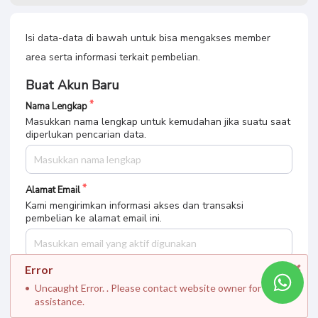
Isi data-data di bawah untuk bisa mengakses member
area serta informasi terkait pembelian.
Buat Akun Baru
Nama Lengkap
Masukkan nama lengkap untuk kemudahan jika suatu saat
diperlukan pencarian data.
Alamat Email
Kami mengirimkan informasi akses dan transaksi
pembelian ke alamat email ini.
Error
3 Panduan Dasar Google
Buat Password
Ads
Uncaught Error. . Please contact website owner for
Tuliskan password yang akan digunakan untuk website
ini. Pastikan untuk menyimpan atau mengingat password
assistance.
yang ditulis.