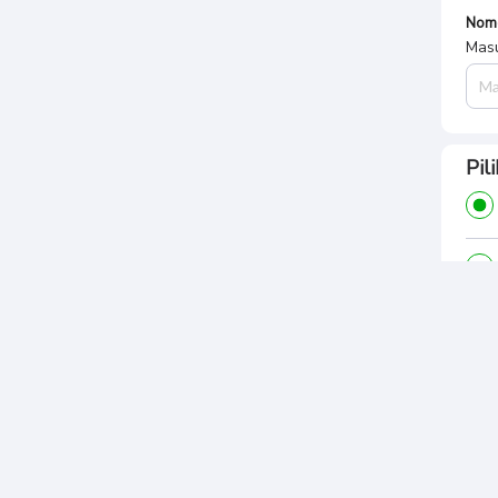
Nom
Masu
Pil
POS 