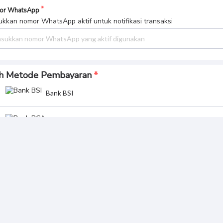
or WhatsApp
kkan nomor WhatsApp aktif untuk notifikasi transaksi
ih Metode Pembayaran
Bank BSI
Bank BCA
Bank BRI
Ritel (Alfamart, Pegada
Indonesia)
BNI Virtual Account