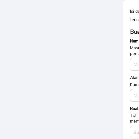
Isi 
terk
Bua
Nama
Masu
penc
Alam
Kami
Buat
Tuli
meny