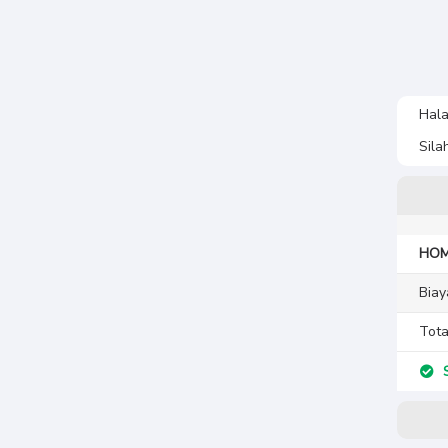
Hala
Sila
HOM
Biay
Tota
S